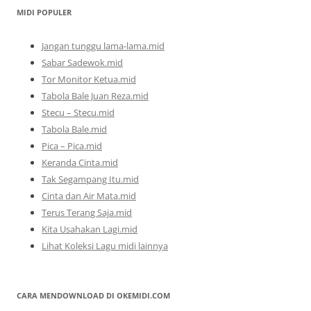
MIDI POPULER
Jangan tunggu lama-lama.mid
Sabar Sadewok.mid
Tor Monitor Ketua.mid
Tabola Bale Juan Reza.mid
Stecu – Stecu.mid
Tabola Bale.mid
Pica – Pica.mid
Keranda Cinta.mid
Tak Segampang Itu.mid
Cinta dan Air Mata.mid
Terus Terang Saja.mid
Kita Usahakan Lagi.mid
Lihat Koleksi Lagu midi lainnya
CARA MENDOWNLOAD DI OKEMIDI.COM