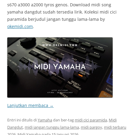
s670 a3000 a2000 tyros genos. Download midi song
yamaha dangdut sudah tersedia lirik. Koleksi midi cici
paramida berjudul jangan tunggu lama-lama by
okemidi.com
.
Lanjutkan membaca
→
Entri ini ditulis di
Yamaha
dan ber-tag
midi cici paramida
,
Midi
Dangdut
,
midi jangan tunggu lama-lama
,
midi pargoy
,
midi terbaru
2026
,
Midi Yamaha
pada
15 Januari 2026
.