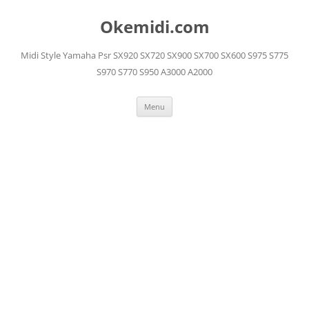
Langsung
ke
Okemidi.com
isi
Midi Style Yamaha Psr SX920 SX720 SX900 SX700 SX600 S975 S775
S970 S770 S950 A3000 A2000
Menu