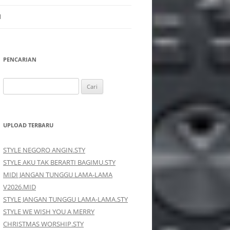
I
PENCARIAN
Cari
untuk:
UPLOAD TERBARU
STYLE NEGORO ANGIN.STY
STYLE AKU TAK BERARTI BAGIMU.STY
MIDI JANGAN TUNGGU LAMA-LAMA
V2026.MID
STYLE JANGAN TUNGGU LAMA-LAMA.STY
STYLE WE WISH YOU A MERRY
CHRISTMAS WORSHIP.STY