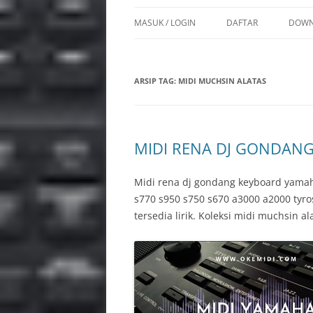
MASUK / LOGIN
DAFTAR
DOWN
SON
ARSIP TAG:
MIDI MUCHSIN ALATAS
STY
VOI
REG
MIDI RENA DJ GONDANG
MUL
Midi rena dj gondang keyboard yamah
PPF 
s770 s950 s750 s670 a3000 a2000 tyr
tersedia lirik. Koleksi midi muchsin a
INS
PSR 
BAC