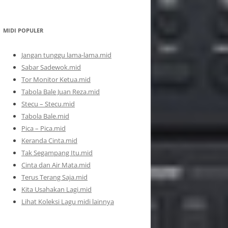
MIDI POPULER
Jangan tunggu lama-lama.mid
Sabar Sadewok.mid
Tor Monitor Ketua.mid
Tabola Bale Juan Reza.mid
Stecu – Stecu.mid
Tabola Bale.mid
Pica – Pica.mid
Keranda Cinta.mid
Tak Segampang Itu.mid
Cinta dan Air Mata.mid
Terus Terang Saja.mid
Kita Usahakan Lagi.mid
Lihat Koleksi Lagu midi lainnya