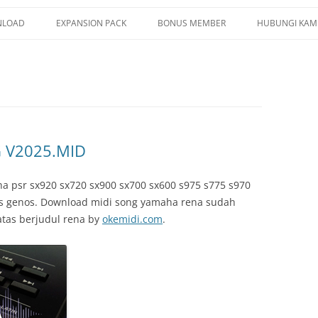
LOAD
EXPANSION PACK
BONUS MEMBER
HUBUNGI KAM
G YAMAHA
PSR SX920 SX720
LE YAMAHA
PSR SX900 SX700
CE YAMAHA
PSR S975 S775
ISTRATION MEMORY
PSR S970 S770
 V2025.MID
TIPAD
PSR S950 S750
a psr sx920 sx720 sx900 sx700 sx600 s975 s775 s970
/ YEP / SF2
os genos. Download midi song yamaha rena sudah
latas berjudul rena by
okemidi.com
.
TRUMENT INFO.N27
E SERIES
KUP