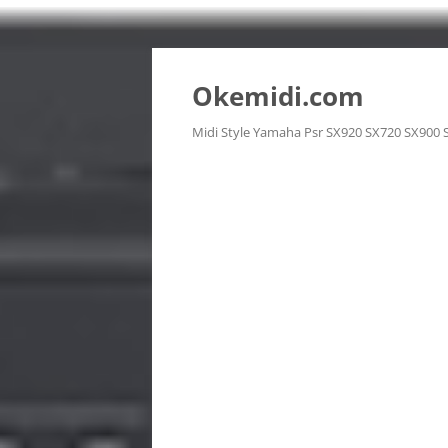
Langsung
ke
isi
Okemidi.com
Midi Style Yamaha Psr SX920 SX720 SX900 