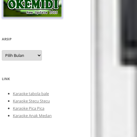
ARSIP
Arsip
LINK
Karaoke tabola bale
Karaoke Stecu Stecu
Karaoke Pica Pica
Karaoke Anak Medan