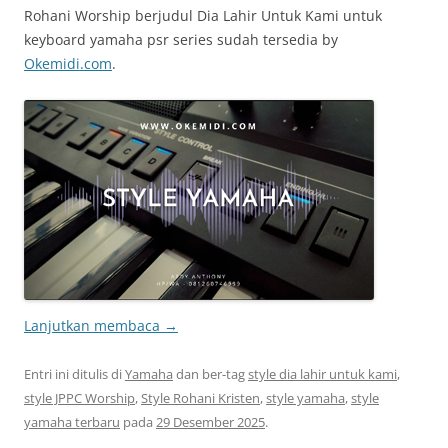
Rohani Worship berjudul Dia Lahir Untuk Kami untuk
keyboard yamaha psr series sudah tersedia by
Okemidi.com
.
Lanjutkan membaca
→
Entri ini ditulis di
Yamaha
dan ber-tag
style dia lahir untuk kami
,
style JPPC Worship
,
Style Rohani Kristen
,
style yamaha
,
style
yamaha terbaru
pada
29 Desember 2025
.