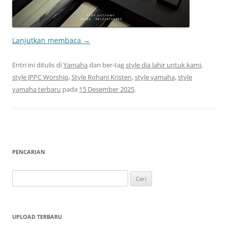
Lanjutkan membaca
→
Entri ini ditulis di
Yamaha
dan ber-tag
style dia lahir untuk kami
,
style JPPC Worship
,
Style Rohani Kristen
,
style yamaha
,
style
yamaha terbaru
pada
15 Desember 2025
.
PENCARIAN
Cari
untuk:
UPLOAD TERBARU