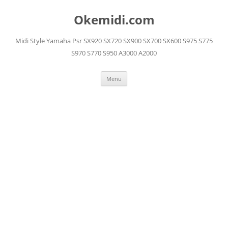
Langsung
ke
Okemidi.com
isi
Midi Style Yamaha Psr SX920 SX720 SX900 SX700 SX600 S975 S775
S970 S770 S950 A3000 A2000
Menu