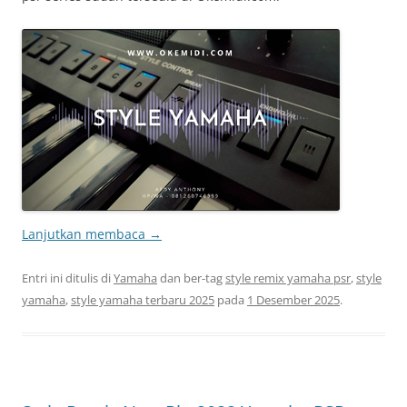
Lanjutkan membaca
→
Entri ini ditulis di
Yamaha
dan ber-tag
style remix yamaha psr
,
style
yamaha
,
style yamaha terbaru 2025
pada
1 Desember 2025
.