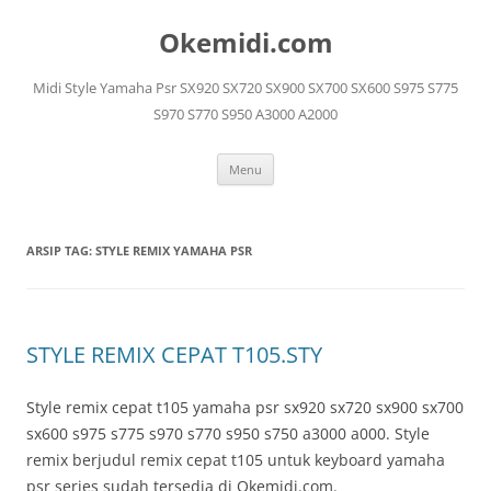
Langsung
ke
Okemidi.com
isi
Midi Style Yamaha Psr SX920 SX720 SX900 SX700 SX600 S975 S775
S970 S770 S950 A3000 A2000
Menu
ARSIP TAG:
STYLE REMIX YAMAHA PSR
STYLE REMIX CEPAT T105.STY
Style remix cepat t105 yamaha psr sx920 sx720 sx900 sx700
sx600 s975 s775 s970 s770 s950 s750 a3000 a000. Style
remix berjudul remix cepat t105 untuk keyboard yamaha
psr series sudah tersedia di Okemidi.com.