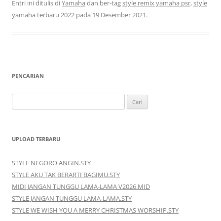
Entri ini ditulis di
Yamaha
dan ber-tag
style remix yamaha psr
,
style
yamaha terbaru 2022
pada
19 Desember 2021
.
PENCARIAN
Cari
untuk:
UPLOAD TERBARU
STYLE NEGORO ANGIN.STY
STYLE AKU TAK BERARTI BAGIMU.STY
MIDI JANGAN TUNGGU LAMA-LAMA V2026.MID
STYLE JANGAN TUNGGU LAMA-LAMA.STY
STYLE WE WISH YOU A MERRY CHRISTMAS WORSHIP.STY