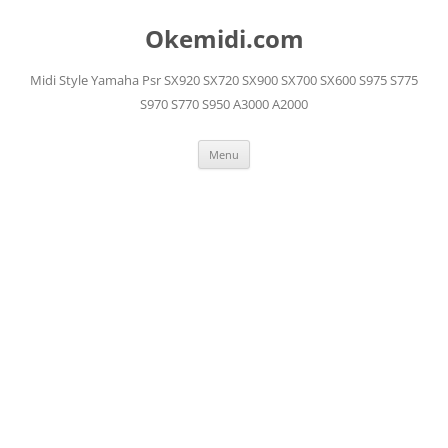
Langsung
ke
Okemidi.com
isi
Midi Style Yamaha Psr SX920 SX720 SX900 SX700 SX600 S975 S775
S970 S770 S950 A3000 A2000
Menu