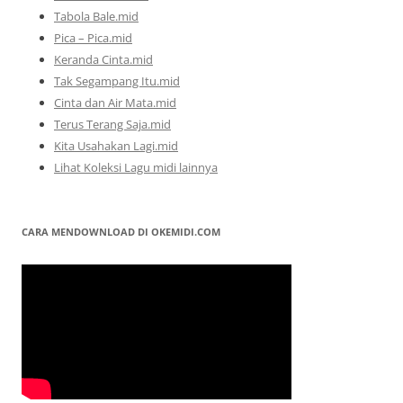
Tabola Bale.mid
Pica – Pica.mid
Keranda Cinta.mid
Tak Segampang Itu.mid
Cinta dan Air Mata.mid
Terus Terang Saja.mid
Kita Usahakan Lagi.mid
Lihat Koleksi Lagu midi lainnya
CARA MENDOWNLOAD DI OKEMIDI.COM