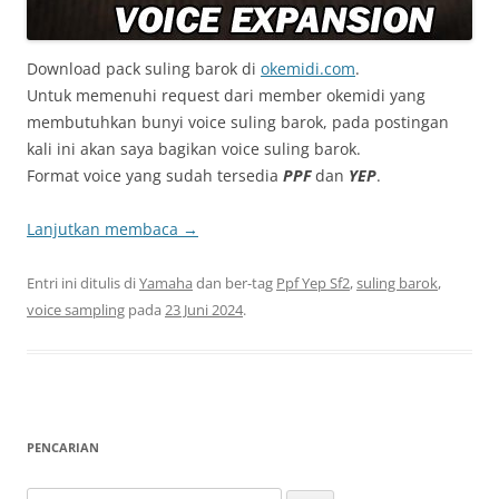
Download pack suling barok di
okemidi.com
.
Untuk memenuhi request dari member okemidi yang
membutuhkan bunyi voice suling barok, pada postingan
kali ini akan saya bagikan voice suling barok.
Format voice yang sudah tersedia
PPF
dan
YEP
.
Lanjutkan membaca
→
Entri ini ditulis di
Yamaha
dan ber-tag
Ppf Yep Sf2
,
suling barok
,
voice sampling
pada
23 Juni 2024
.
PENCARIAN