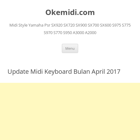
Langsung
ke
Okemidi.com
isi
Midi Style Yamaha Psr SX920 SX720 SX900 SX700 SX600 S975 S775
S970 S770 S950 A3000 A2000
Menu
Update Midi Keyboard Bulan April 2017