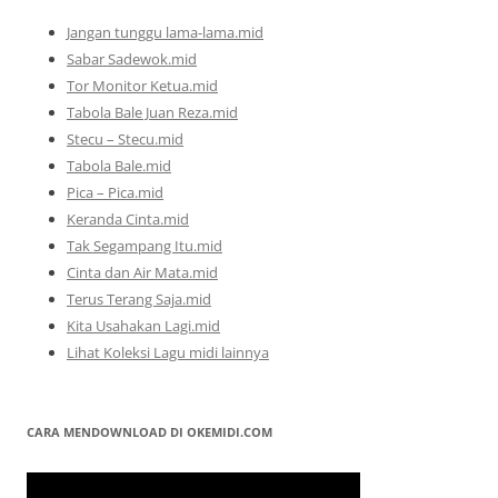
Jangan tunggu lama-lama.mid
Sabar Sadewok.mid
Tor Monitor Ketua.mid
Tabola Bale Juan Reza.mid
Stecu – Stecu.mid
Tabola Bale.mid
Pica – Pica.mid
Keranda Cinta.mid
Tak Segampang Itu.mid
Cinta dan Air Mata.mid
Terus Terang Saja.mid
Kita Usahakan Lagi.mid
Lihat Koleksi Lagu midi lainnya
CARA MENDOWNLOAD DI OKEMIDI.COM