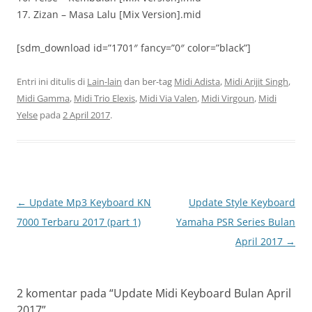
17. Zizan – Masa Lalu [Mix Version].mid
[sdm_download id=”1701″ fancy=”0″ color=”black”]
Entri ini ditulis di
Lain-lain
dan ber-tag
Midi Adista
,
Midi Arijit Singh
,
Midi Gamma
,
Midi Trio Elexis
,
Midi Via Valen
,
Midi Virgoun
,
Midi
Yelse
pada
2 April 2017
.
Navigasi
←
Update Mp3 Keyboard KN
Update Style Keyboard
Tulisan
7000 Terbaru 2017 (part 1)
Yamaha PSR Series Bulan
April 2017
→
2 komentar pada “
Update Midi Keyboard Bulan April
2017
”