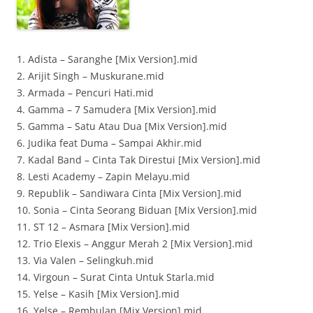
1. Adista – Saranghe [Mix Version].mid
2. Arijit Singh – Muskurane.mid
3. Armada – Pencuri Hati.mid
4. Gamma – 7 Samudera [Mix Version].mid
5. Gamma – Satu Atau Dua [Mix Version].mid
6. Judika feat Duma – Sampai Akhir.mid
7. Kadal Band – Cinta Tak Direstui [Mix Version].mid
8. Lesti Academy – Zapin Melayu.mid
9. Republik – Sandiwara Cinta [Mix Version].mid
10. Sonia – Cinta Seorang Biduan [Mix Version].mid
11. ST 12 – Asmara [Mix Version].mid
12. Trio Elexis – Anggur Merah 2 [Mix Version].mid
13. Via Valen – Selingkuh.mid
14. Virgoun – Surat Cinta Untuk Starla.mid
15. Yelse – Kasih [Mix Version].mid
16. Yelse – Rembulan [Mix Version].mid