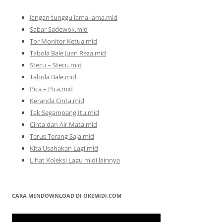
Jangan tunggu lama-lama.mid
Sabar Sadewok.mid
Tor Monitor Ketua.mid
Tabola Bale Juan Reza.mid
Stecu – Stecu.mid
Tabola Bale.mid
Pica – Pica.mid
Keranda Cinta.mid
Tak Segampang Itu.mid
Cinta dan Air Mata.mid
Terus Terang Saja.mid
Kita Usahakan Lagi.mid
Lihat Koleksi Lagu midi lainnya
CARA MENDOWNLOAD DI OKEMIDI.COM