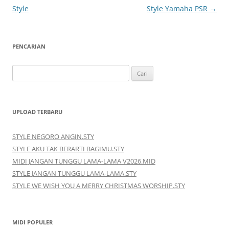
Tulisan
Style
Style Yamaha PSR
→
PENCARIAN
Cari
untuk:
UPLOAD TERBARU
STYLE NEGORO ANGIN.STY
STYLE AKU TAK BERARTI BAGIMU.STY
MIDI JANGAN TUNGGU LAMA-LAMA V2026.MID
STYLE JANGAN TUNGGU LAMA-LAMA.STY
STYLE WE WISH YOU A MERRY CHRISTMAS WORSHIP.STY
MIDI POPULER