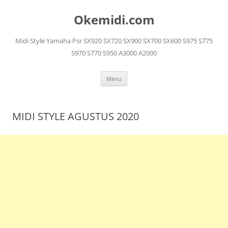
Langsung
ke
Okemidi.com
isi
Midi Style Yamaha Psr SX920 SX720 SX900 SX700 SX600 S975 S775
S970 S770 S950 A3000 A2000
Menu
MIDI STYLE AGUSTUS 2020