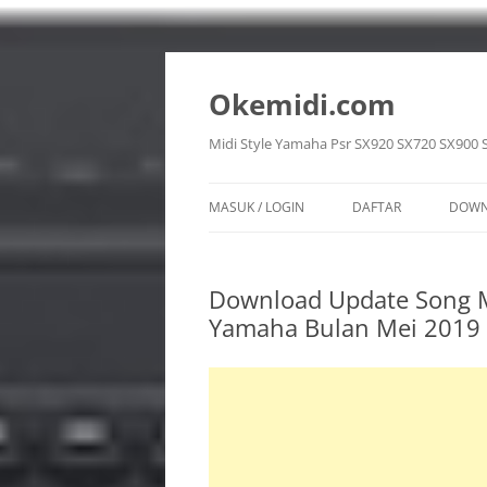
Langsung
ke
isi
Okemidi.com
Midi Style Yamaha Psr SX920 SX720 SX900 
MASUK / LOGIN
DAFTAR
DOWN
SON
Download Update Song M
STY
Yamaha Bulan Mei 2019
VOI
REG
MUL
PPF 