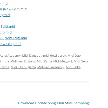
).mid
ru (New Edit).mid
t).mid
Edit).mid
it).mid
li (New Edit).mid
ew Edit).mid
 Aulia Academy
,
Midi Dangdut
,
midi dewi persik
,
Midi Duo
i India
,
Midi Iyet Bustami
,
Midi Kania
,
Midi Meggy Z
,
Midi Nella
 Irama
,
Midi Rita Sugiarto
,
Midi Selfi Academy
,
Midi Sinka
Download Update Song Midi Style Sampling