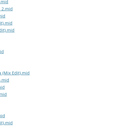
.mid
i 2.mid
mid
it).mid
dit).mid
id
 (Mix Edit).mid
).mid
mid
.mid
mid
it).mid