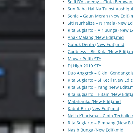
Selfi D’Academy – Cinta Berawan
Sun Raha Hai Na Tu ost Aashiqu
Sonia – Gaun Merah (New Edit).
Siti Nurhaliza – Nirmala (New Ed
Rita Sugiarto – Air Bunga (New E
Anak Malang (New Edit).mid
Gubuk Derita (New Edit).mid
Godbless – Bis Kota (New Edit).m
Mawar Putih.STY
DJ High 2019.STY
Duo Anggrek – Cikini Gondangdia
Rita Sugiarto – Si Kecil (New Edit
Rita Sugiarto – Yang (New Edit).
Rita Sugiarto – Hitam (New Edit)
Matahariku (New Edit).mid
Kabut Biru (New Edit).mid
Nella Kharisma – Cinta Terbaik.
Rita Sugiarto – Bimbang (New Ed
Nasib Bunga (New Edit).mid