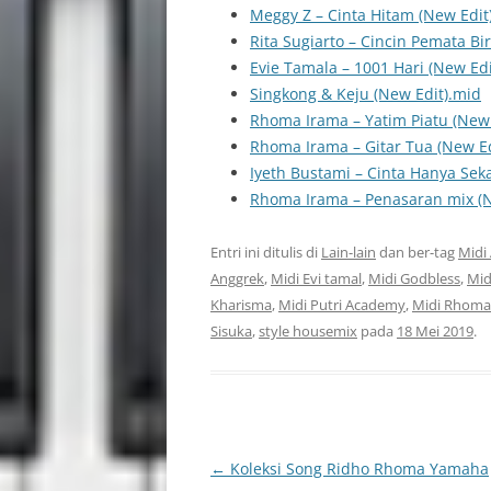
Meggy Z – Cinta Hitam (New Edit
Rita Sugiarto – Cincin Pemata Bi
Evie Tamala – 1001 Hari (New Edi
Singkong & Keju (New Edit).mid
Rhoma Irama – Yatim Piatu (New 
Rhoma Irama – Gitar Tua (New Ed
Iyeth Bustami – Cinta Hanya Seka
Rhoma Irama – Penasaran mix (N
Entri ini ditulis di
Lain-lain
dan ber-tag
Midi
Anggrek
,
Midi Evi tamal
,
Midi Godbless
,
Mid
Kharisma
,
Midi Putri Academy
,
Midi Rhoma
Sisuka
,
style housemix
pada
18 Mei 2019
.
Navigasi
←
Koleksi Song Ridho Rhoma Yamaha