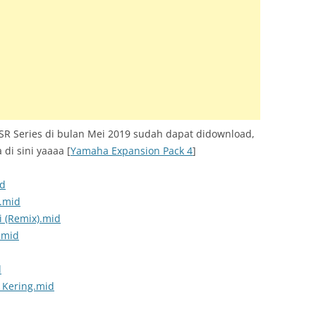
TRUMENT INFO.N27
E SERIES
KUP
R Series di bulan Mei 2019 sudah dapat didownload,
di sini yaaaa [
Yamaha Expansion Pack 4
]
id
).mid
i (Remix).mid
.mid
d
 Kering.mid