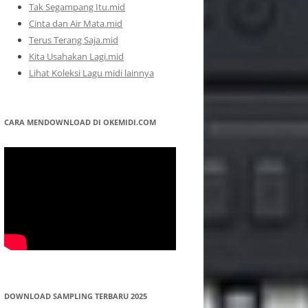
Tak Segampang Itu.mid
Cinta dan Air Mata.mid
Terus Terang Saja.mid
Kita Usahakan Lagi.mid
Lihat Koleksi Lagu midi lainnya
CARA MENDOWNLOAD DI OKEMIDI.COM
DOWNLOAD SAMPLING TERBARU 2025