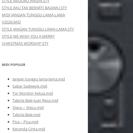
STYLE NEGORO ANGIN.STY
STYLE AKU TAK BERARTI BAGIMU.STY
MIDI JANGAN TUNGGU LAMA-LAMA
V2026.MID
STYLE JANGAN TUNGGU LAMA-LAMA.STY
STYLE WE WISH YOU A MERRY
CHRISTMAS WORSHIP.STY
MIDI POPULER
Jangan tunggu lama-lama.mid
Sabar Sadewok.mid
Tor Monitor Ketua.mid
Tabola Bale Juan Reza.mid
Stecu – Stecu.mid
Tabola Bale.mid
Pica – Pica.mid
Keranda Cinta.mid