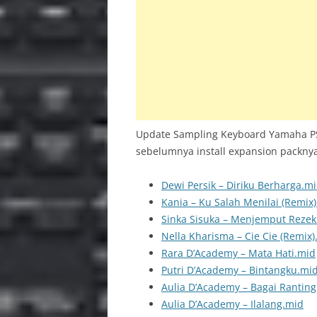
INS
PSR 
BAC
Update Sampling Keyboard Yamaha PS
sebelumnya install expansion packnya 
Dewi Persik – Diriku Berharga.m
Kania – Ku Salah Menilai (Remix
Sinka Sisuka – Menjemput Rezek
Nella Kharisma – Cie Cie (Remix)
Rara D’Academy – Mata Hati.mid
Putri D’Academy – Bintangku.mi
Aulia D’Academy – Bagai Ranting
Aulia D’Academy – Ilalang.mid