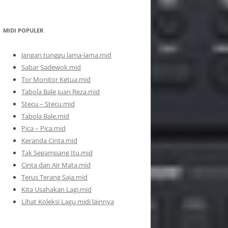
MIDI POPULER
Jangan tunggu lama-lama.mid
Sabar Sadewok.mid
Tor Monitor Ketua.mid
Tabola Bale Juan Reza.mid
Stecu – Stecu.mid
Tabola Bale.mid
Pica – Pica.mid
Keranda Cinta.mid
Tak Segampang Itu.mid
Cinta dan Air Mata.mid
Terus Terang Saja.mid
Kita Usahakan Lagi.mid
Lihat Koleksi Lagu midi lainnya