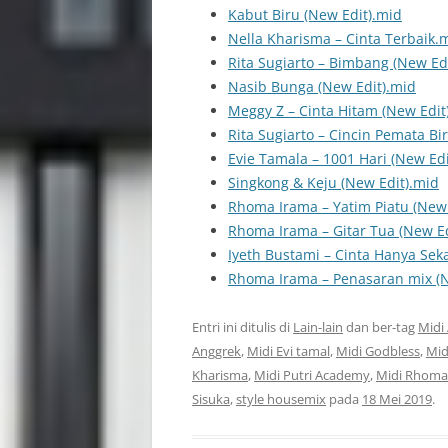
Kabut Biru (New Edit).mid
Nella Kharisma – Cinta Terbaik.
Rita Sugiarto – Bimbang (New Ed
Nasib Bunga (New Edit).mid
Meggy Z – Cinta Hitam (New Edit
Rita Sugiarto – Cincin Pemata Bi
Evie Tamala – 1001 Hari (New Edi
Singkong & Keju (New Edit).mid
Rhoma Irama – Yatim Piatu (New 
Rhoma Irama – Gitar Tua (New Ed
Iyeth Bustami – Cinta Hanya Seka
Rhoma Irama – Penasaran mix (N
Entri ini ditulis di
Lain-lain
dan ber-tag
Midi
Anggrek
,
Midi Evi tamal
,
Midi Godbless
,
Mid
Kharisma
,
Midi Putri Academy
,
Midi Rhoma
Sisuka
,
style housemix
pada
18 Mei 2019
.