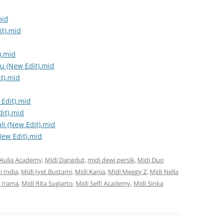
mid
it).mid
).mid
ru (New Edit).mid
t).mid
Edit).mid
it).mid
li (New Edit).mid
ew Edit).mid
 Aulia Academy
,
Midi Dangdut
,
midi dewi persik
,
Midi Duo
i India
,
Midi Iyet Bustami
,
Midi Kania
,
Midi Meggy Z
,
Midi Nella
 Irama
,
Midi Rita Sugiarto
,
Midi Selfi Academy
,
Midi Sinka