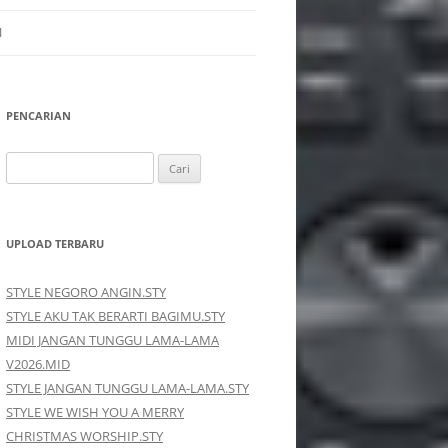
I
PENCARIAN
Cari
untuk:
UPLOAD TERBARU
STYLE NEGORO ANGIN.STY
STYLE AKU TAK BERARTI BAGIMU.STY
MIDI JANGAN TUNGGU LAMA-LAMA
V2026.MID
STYLE JANGAN TUNGGU LAMA-LAMA.STY
STYLE WE WISH YOU A MERRY
CHRISTMAS WORSHIP.STY