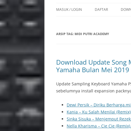
MASUK / LOGIN
DAFTAR
DOWN
SON
ARSIP TAG:
MIDI PUTRI ACADEMY
STY
VOI
REG
Download Update Song M
Yamaha Bulan Mei 2019
MUL
PPF 
Update Sampling Keyboard Yamaha PS
sebelumnya install expansion packnya 
INS
Dewi Persik – Diriku Berharga.m
PSR 
Kania – Ku Salah Menilai (Remix
BAC
Sinka Sisuka – Menjemput Rezek
Nella Kharisma – Cie Cie (Remix)