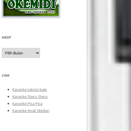
ARSIP
Arsip
LINK
Karaoke tabola bale
Karaoke Stecu Stecu
Karaoke Pica Pica
Karaoke Anak Medan