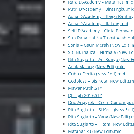
Rara D’Academy – Mata Hati.mid
Putri D’Academy – Bintangku.mi
Aulia D’Academy – Bagai Ranting
Aulia D’Academy – Ilalang.mid
Selfi D’Academy – Cinta Berawan
Sun Raha Hai Na Tu ost Aashiqu
Sonia – Gaun Merah (New Edit).
Siti Nurhaliza – Nirmala (New Ed
Rita Sugiarto – Air Bunga (New E
Anak Malang (New Edit).mid
Gubuk Derita (New Edit).mid
Godbless – Bis Kota (New Edit).m
Mawar Putih.STY
DJ High 2019.STY
Duo Anggrek – Cikini Gondangdia
Rita Sugiarto – Si Kecil (New Edit
Rita Sugiarto – Yang (New Edit).
Rita Sugiarto – Hitam (New Edit)
Matahariku (New Edit).mid