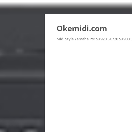
Langsung
ke
isi
Okemidi.com
Midi Style Yamaha Psr SX920 SX720 SX900 