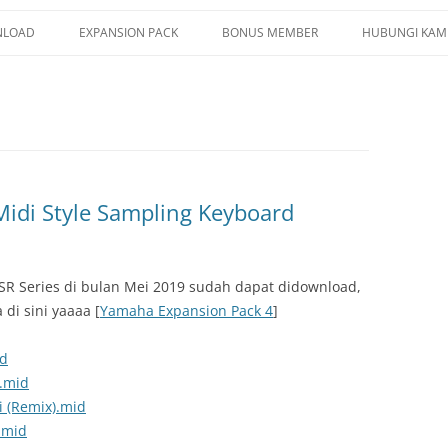
LOAD
EXPANSION PACK
BONUS MEMBER
HUBUNGI KAM
G YAMAHA
PSR SX920 SX720
LE YAMAHA
PSR SX900 SX700
CE YAMAHA
PSR S975 S775
ISTRATION MEMORY
PSR S970 S770
idi Style Sampling Keyboard
TIPAD
PSR S950 S750
/ YEP / SF2
R Series di bulan Mei 2019 sudah dapat didownload,
di sini yaaaa [
Yamaha Expansion Pack 4
]
TRUMENT INFO.N27
id
E SERIES
).mid
KUP
i (Remix).mid
.mid