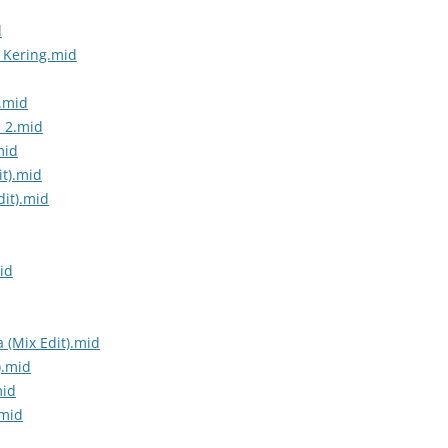
d
 Kering.mid
.mid
i 2.mid
mid
it).mid
dit).mid
id
 (Mix Edit).mid
).mid
mid
.mid