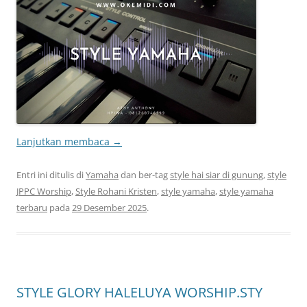
Lanjutkan membaca
→
Entri ini ditulis di
Yamaha
dan ber-tag
style hai siar di gunung
,
style
JPPC Worship
,
Style Rohani Kristen
,
style yamaha
,
style yamaha
terbaru
pada
29 Desember 2025
.
STYLE GLORY HALELUYA WORSHIP.STY