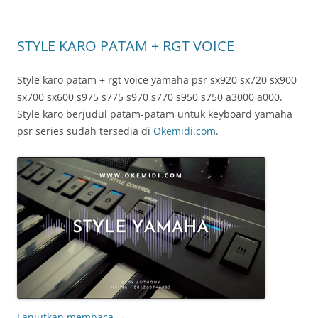
STYLE KARO PATAM + RGT VOICE
Style karo patam + rgt voice yamaha psr sx920 sx720 sx900
sx700 sx600 s975 s775 s970 s770 s950 s750 a3000 a000.
Style karo berjudul patam-patam untuk keyboard yamaha
psr series sudah tersedia di
Okemidi.com
.
Lanjutkan membaca
→