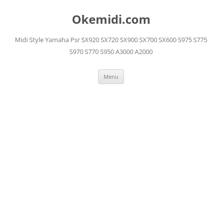
Langsung
ke
Okemidi.com
isi
Midi Style Yamaha Psr SX920 SX720 SX900 SX700 SX600 S975 S775
S970 S770 S950 A3000 A2000
Menu