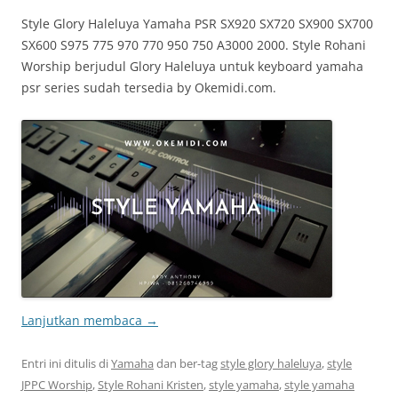
Style Glory Haleluya Yamaha PSR SX920 SX720 SX900 SX700
SX600 S975 775 970 770 950 750 A3000 2000. Style Rohani
Worship berjudul Glory Haleluya untuk keyboard yamaha
psr series sudah tersedia by Okemidi.com.
Lanjutkan membaca
→
Entri ini ditulis di
Yamaha
dan ber-tag
style glory haleluya
,
style
JPPC Worship
,
Style Rohani Kristen
,
style yamaha
,
style yamaha