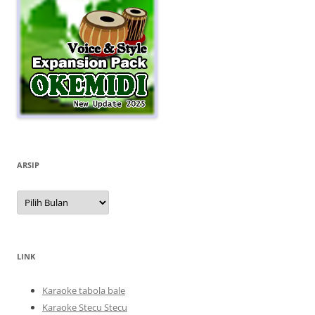
ARSIP
Arsip
LINK
Karaoke tabola bale
Karaoke Stecu Stecu