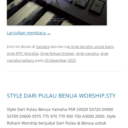
Lanjutkan membaca
→
Entri ini ditulis di
Yamaha
dan ber-tag
style dia lahir untuk kami
,
style JPPC Worship
,
Style Rohani Kristen
,
style yamaha
,
style
yamaha terbaru
pada
29 Desember 2025
.
STYLE DARI PULAU BENUA WORSHIP.STY
Style Dari Pulau Benua Yamaha PSR SX920 SX720 SX900
SX700 SX600 S975 775 970 770 950 750 A3000 2000. Style
Rohani Worship berjudul Dari Pulau & Benua untuk