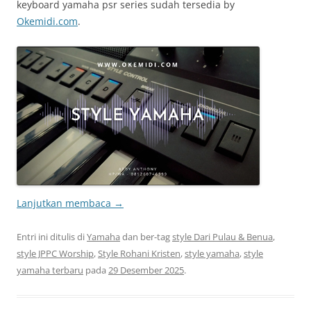
keyboard yamaha psr series sudah tersedia by
Okemidi.com
.
Lanjutkan membaca
→
Entri ini ditulis di
Yamaha
dan ber-tag
style Dari Pulau & Benua
,
style JPPC Worship
,
Style Rohani Kristen
,
style yamaha
,
style
yamaha terbaru
pada
29 Desember 2025
.