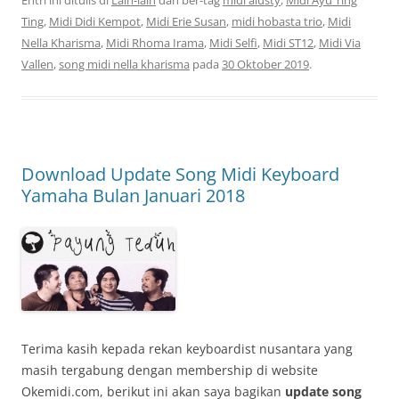
Entri ini ditulis di
Lain-lain
dan ber-tag
midi alusty
,
Midi Ayu Ting
Ting
,
Midi Didi Kempot
,
Midi Erie Susan
,
midi hobasta trio
,
Midi
Nella Kharisma
,
Midi Rhoma Irama
,
Midi Selfi
,
Midi ST12
,
Midi Via
Vallen
,
song midi nella kharisma
pada
30 Oktober 2019
.
Download Update Song Midi Keyboard
Yamaha Bulan Januari 2018
Terima kasih kepada rekan keyboardist nusantara yang
masih tergabung dengan membership di website
Okemidi.com, berikut ini akan saya bagikan
update song