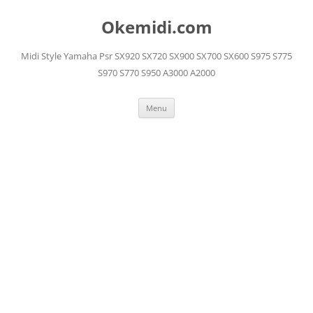
Langsung
ke
Okemidi.com
isi
Midi Style Yamaha Psr SX920 SX720 SX900 SX700 SX600 S975 S775
S970 S770 S950 A3000 A2000
Menu