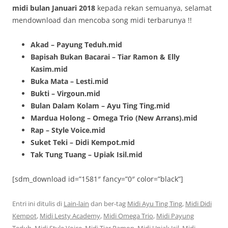
midi bulan Januari 2018
kepada rekan semuanya, selamat
mendownload dan mencoba song midi terbarunya !!
Akad – Payung Teduh.mid
Bapisah Bukan Bacarai – Tiar Ramon & Elly
Kasim.mid
Buka Mata – Lesti.mid
Bukti – Virgoun.mid
Bulan Dalam Kolam – Ayu Ting Ting.mid
Mardua Holong – Omega Trio (New Arrans).mid
Rap – Style Voice.mid
Suket Teki – Didi Kempot.mid
Tak Tung Tuang – Upiak Isil.mid
[sdm_download id=”1581″ fancy=”0″ color=”black”]
Entri ini ditulis di
Lain-lain
dan ber-tag
Midi Ayu Ting Ting
,
Midi Didi
Kempot
,
Midi Lesty Academy
,
Midi Omega Trio
,
Midi Payung
Teduh
,
Midi Style Voice
,
Midi Tiar Ramon
,
Midi Upiak Isil
,
Midi