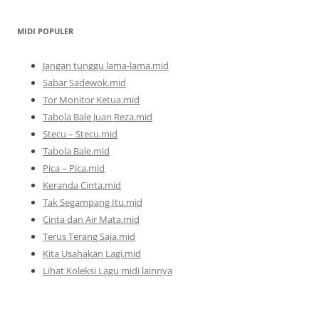
MIDI POPULER
Jangan tunggu lama-lama.mid
Sabar Sadewok.mid
Tor Monitor Ketua.mid
Tabola Bale Juan Reza.mid
Stecu – Stecu.mid
Tabola Bale.mid
Pica – Pica.mid
Keranda Cinta.mid
Tak Segampang Itu.mid
Cinta dan Air Mata.mid
Terus Terang Saja.mid
Kita Usahakan Lagi.mid
Lihat Koleksi Lagu midi lainnya