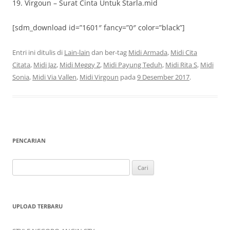
19. Virgoun – Surat Cinta Untuk Starla.mid
[sdm_download id=”1601″ fancy=”0″ color=”black”]
Entri ini ditulis di
Lain-lain
dan ber-tag
Midi Armada
,
Midi Cita
Citata
,
Midi Jaz
,
Midi Meggy Z
,
Midi Payung Teduh
,
Midi Rita S
,
Midi
Sonia
,
Midi Via Vallen
,
Midi Virgoun
pada
9 Desember 2017
.
PENCARIAN
Cari
untuk:
UPLOAD TERBARU