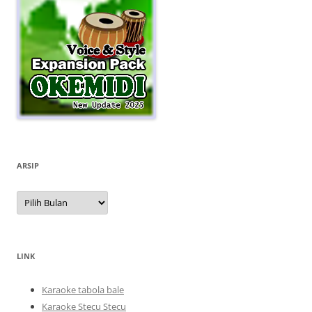
ARSIP
Arsip
LINK
Karaoke tabola bale
Karaoke Stecu Stecu