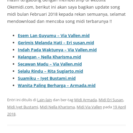
Okemidi.com, berikut ini akan saya bagikan update song
midi bulan Februari 2018 kepada rekan semuanya, selamat
mendownload dan mencoba song midi terbarunya !!
Esem Lan Guyumu – Via Vallen.mid
Gerimis Melanda Hati – Eri susan.mid
Indah Pada Waktunya – Via Vallen.mid
Kelangan – Nella Kharisma.mid
Secawan Madu – Via Vallen.mid
Selalu Rindu – Rita Sugiarto.mid
Suamiku – Iyet Bustami.mid
Wanita Paling Berharga – Armada.mid
Entri ini ditulis di
Lain-lain
dan ber-tag
Midi Armada
,
Midi Eri Susan
,
Midi Iyet Bustami
,
Midi Nella Kharisma
,
Midi Via Vallen
pada
19 April
2018
.