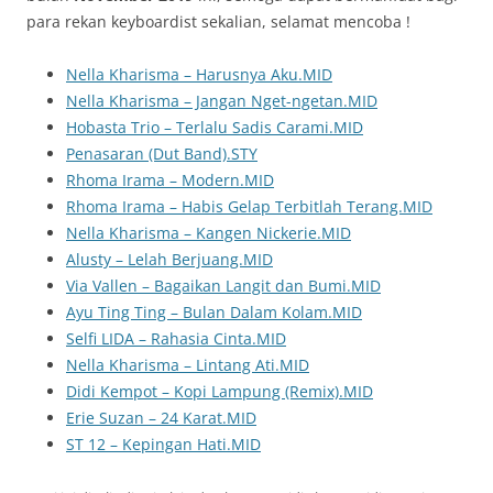
para rekan keyboardist sekalian, selamat mencoba !
Nella Kharisma – Harusnya Aku.MID
Nella Kharisma – Jangan Nget-ngetan.MID
Hobasta Trio – Terlalu Sadis Carami.MID
Penasaran (Dut Band).STY
Rhoma Irama – Modern.MID
Rhoma Irama – Habis Gelap Terbitlah Terang.MID
Nella Kharisma – Kangen Nickerie.MID
Alusty – Lelah Berjuang.MID
Via Vallen – Bagaikan Langit dan Bumi.MID
Ayu Ting Ting – Bulan Dalam Kolam.MID
Selfi LIDA – Rahasia Cinta.MID
Nella Kharisma – Lintang Ati.MID
Didi Kempot – Kopi Lampung (Remix).MID
Erie Suzan – 24 Karat.MID
ST 12 – Kepingan Hati.MID