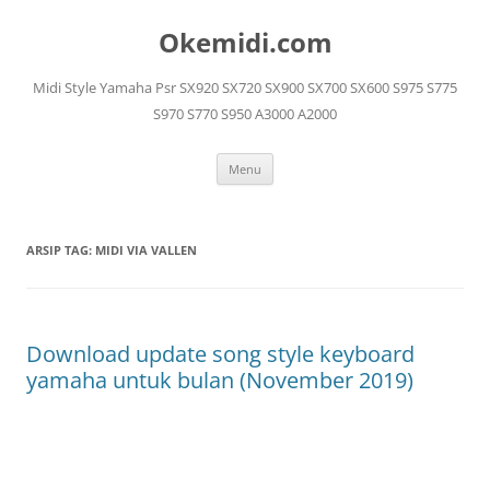
Langsung
ke
Okemidi.com
isi
Midi Style Yamaha Psr SX920 SX720 SX900 SX700 SX600 S975 S775
S970 S770 S950 A3000 A2000
Menu
ARSIP TAG:
MIDI VIA VALLEN
Download update song style keyboard
yamaha untuk bulan (November 2019)