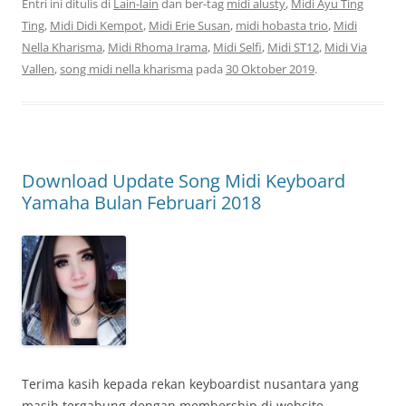
Entri ini ditulis di
Lain-lain
dan ber-tag
midi alusty
,
Midi Ayu Ting
Ting
,
Midi Didi Kempot
,
Midi Erie Susan
,
midi hobasta trio
,
Midi
Nella Kharisma
,
Midi Rhoma Irama
,
Midi Selfi
,
Midi ST12
,
Midi Via
Vallen
,
song midi nella kharisma
pada
30 Oktober 2019
.
Download Update Song Midi Keyboard
Yamaha Bulan Februari 2018
Terima kasih kepada rekan keyboardist nusantara yang
masih tergabung dengan membership di website