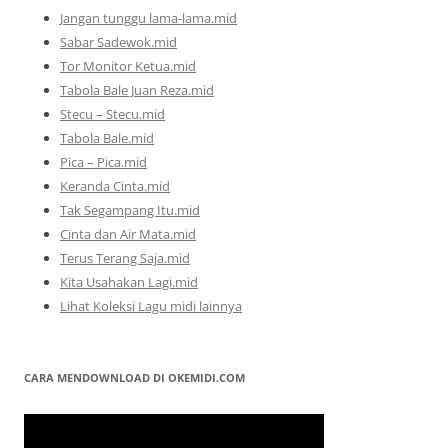
Jangan tunggu lama-lama.mid
Sabar Sadewok.mid
Tor Monitor Ketua.mid
Tabola Bale Juan Reza.mid
Stecu – Stecu.mid
Tabola Bale.mid
Pica – Pica.mid
Keranda Cinta.mid
Tak Segampang Itu.mid
Cinta dan Air Mata.mid
Terus Terang Saja.mid
Kita Usahakan Lagi.mid
Lihat Koleksi Lagu midi lainnya
CARA MENDOWNLOAD DI OKEMIDI.COM