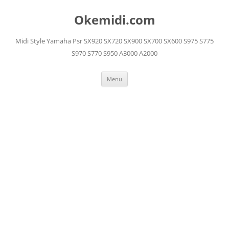
Langsung
ke
Okemidi.com
isi
Midi Style Yamaha Psr SX920 SX720 SX900 SX700 SX600 S975 S775
S970 S770 S950 A3000 A2000
Menu