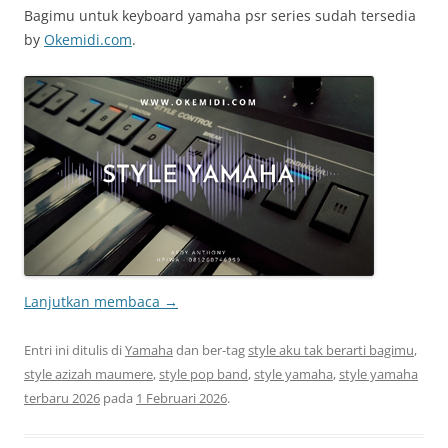
Bagimu untuk keyboard yamaha psr series sudah tersedia
by
Okemidi.com
.
Lanjutkan membaca
→
Entri ini ditulis di
Yamaha
dan ber-tag
style aku tak berarti bagimu
,
style azizah maumere
,
style pop band
,
style yamaha
,
style yamaha
terbaru 2026
pada
1 Februari 2026
.