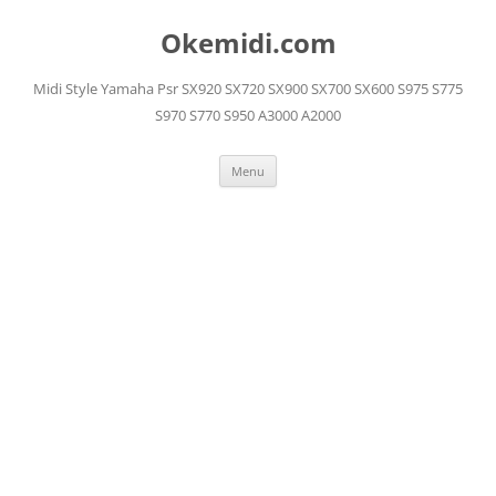
Langsung
ke
Okemidi.com
isi
Midi Style Yamaha Psr SX920 SX720 SX900 SX700 SX600 S975 S775
S970 S770 S950 A3000 A2000
Menu