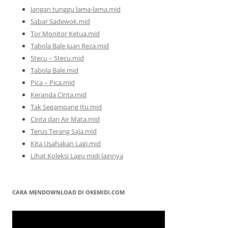
Jangan tunggu lama-lama.mid
Sabar Sadewok.mid
Tor Monitor Ketua.mid
Tabola Bale Juan Reza.mid
Stecu – Stecu.mid
Tabola Bale.mid
Pica – Pica.mid
Keranda Cinta.mid
Tak Segampang Itu.mid
Cinta dan Air Mata.mid
Terus Terang Saja.mid
Kita Usahakan Lagi.mid
Lihat Koleksi Lagu midi lainnya
CARA MENDOWNLOAD DI OKEMIDI.COM