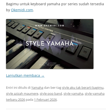
Bagimu untuk keyboard yamaha psr series sudah tersedia
by
Okemidi.com
.
Lanjutkan membaca
→
Entri ini ditulis di
Yamaha
dan ber-tag
style aku tak berarti bagimu
,
style azizah maumere
,
style pop band
,
style yamaha
,
style yamaha
terbaru 2026
pada
1 Februari 2026
.